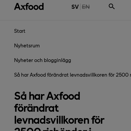
Gå direkt till innehåll
THE PAGE IS NOT 
SV
EN
Start
Nyhetsrum
Nyheter och blogginlägg
Så har Axfood förändrat levnadsvillkoren för 2500 
Så har Axfood
förändrat
levnadsvillkoren för